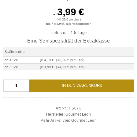
Getränke
3,99 €
ab
Themen
( 44,33 € pro Liter )
inkl. 7 % MwSt. zzgl.
Versandkosten
Marken
Lieferzeit:
4-5 Tage
Eine Senfspezialität der Extraklasse
Angebote
Staffelpreise
Neue Artikel
ab 1 Stk.
je 4,19 €
(46,56 € pro Liter)
ab 3 Stk.
je 3,99 €
(44,33 € pro Liter)
IN DEN WARENKORB
Art.Nr.:
HS07K
Hersteller:
Gourmet Leon
Mehr Artikel von:
Gourmet Leon