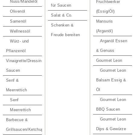
Nuss/Mandelöl
Fruchtwerker
für Saucen
Olivenöl
(Essig/Öl)
Salat & Co.
Samenöl
Mansuris
Schenken &
(Arganöl)
Wellnessöl
Freude bereiten
Arganöl Essen
Würz- und
& Genuss
Pflanzenöl
Gourmet Leon
Vinaigrette/Dressing-
Saucen
Gourmet Leon
Balsam Essig &
Senf &
Öl
Meerrettich
Gourmet Leon
Senf
BBQ Saucen
Meerrettich
Gourmet Leon
Barbecue &
Dips & Gewürze
Grillsaucen/Ketchup