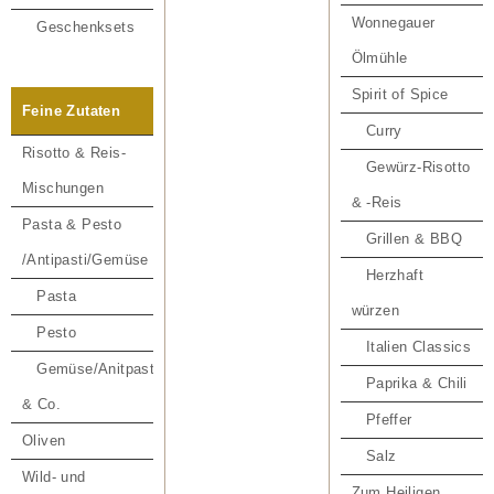
Wonnegauer
Geschenksets
Ölmühle
Spirit of Spice
Feine Zutaten
Curry
Risotto & Reis-
Gewürz-Risotto
Mischungen
& -Reis
Pasta & Pesto
Grillen & BBQ
/Antipasti/Gemüse
Herzhaft
Pasta
würzen
Pesto
Italien Classics
Gemüse/Anitpasti
Paprika & Chili
& Co.
Pfeffer
Oliven
Salz
Wild- und
Zum Heiligen