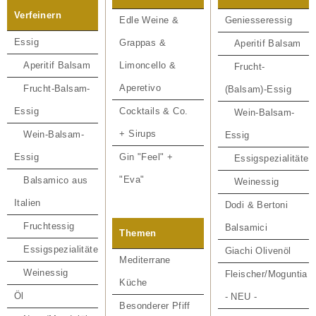
Getränke
Verfeinern
Edle Weine &
Geniesseressig
Themen
Essig
Grappas &
Aperitif Balsam
Aperitif Balsam
Limoncello &
Frucht-
Marken
Aperetivo
Frucht-Balsam-
(Balsam)-Essig
Angebote
Essig
Cocktails & Co.
Wein-Balsam-
Neue Artikel
+ Sirups
Wein-Balsam-
Essig
Essig
Gin "Feel" +
Essigspezialitäten
"Eva"
Balsamico aus
Weinessig
Italien
Dodi & Bertoni
Fruchtessig
Balsamici
Themen
Essigspezialitäten
Giachi Olivenöl
Mediterrane
Weinessig
Fleischer/Moguntia
Küche
Öl
- NEU -
Besonderer Pfiff