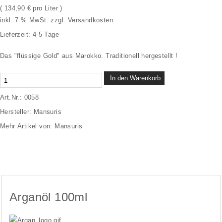
Getränke
( 134,90 € pro Liter )
inkl. 7 % MwSt. zzgl.
Versandkosten
Themen
Lieferzeit:
4-5 Tage
Marken
Das "flüssige Gold" aus Marokko. Traditionell
hergestellt !
Angebote
In den Warenkorb
Neue Artikel
Art.Nr.:
0058
Hersteller:
Mansuris
Mehr Artikel von:
Mansuris
Details
Arganöl 100ml