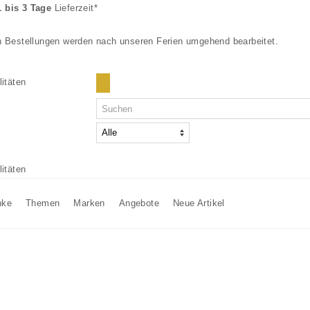
1 bis 3 Tage
Lieferzeit*
den Bestellungen werden nach unseren Ferien umgehend bearbeitet.
Ihr Kundenkonto
Ihr Wa
Ihr Ware
Anmelden
nke
Themen
Marken
Angebote
Neue Artikel
Neuer Kunde?
Jetzt registrieren.
Konto-Übersicht aufrufen
Meine Bestellungen ansehen
Name