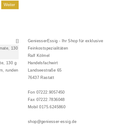
Weiter
[
]
GeniesserEssig - Ihr Shop für exklusive
Feinkostspezialitäten
Ralf Kölmel
te, 130 g
Handelsfachwirt
em, runden
Landseestraße 65
76437 Rastatt
Fon 07222.9057450
Fax 07222.7836048
Mobil 0175.6245860
shop@geniesser-essig.de