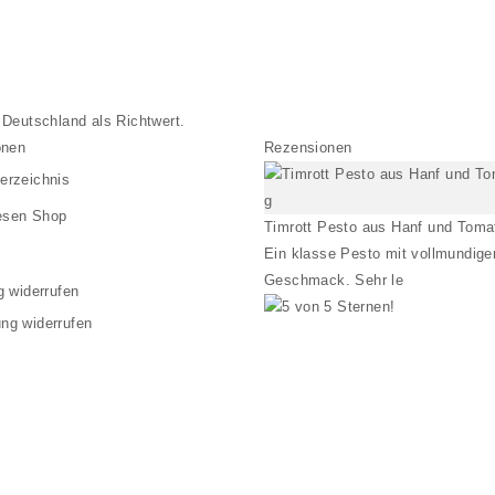
t Deutschland als Richtwert.
onen
Rezensionen
verzeichnis
esen Shop
Timrott Pesto aus Hanf und Toma
Ein klasse Pesto mit vollmundig
Geschmack. Sehr le
g widerrufen
ung widerrufen