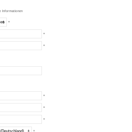
e Informationen
*
*
*
*
*
*
*